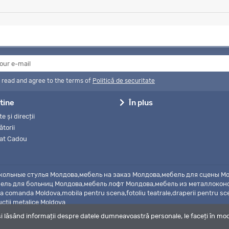
e read and agree to the terms of
Politică de securitate
tine
În plus
e și direcții
torii
cat Cadou
ольные стулья Молдова,мебель на заказ Молдова,мебель для сцены Мо
ль для больниц Молдова,мебель лофт Молдова,мебель из металлоконстру
la comanda Moldova,mobila pentru scena,fotoliu teatrale,draperii pentru s
ctii metalice Moldova
i lăsând informații despre datele dumneavoastră personale, le faceți în mod 