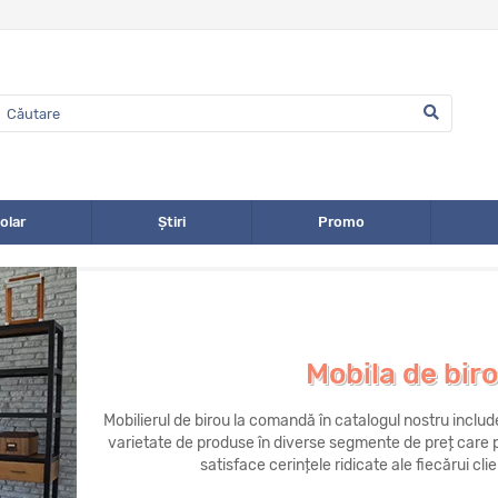
olar
Știri
Promo
Mobila in st
Am realizat mobilier stil loft pentru orice tip d
de obiecte de interior bazate pe proiecte 
nostru cuprinde modele de mobilier pentru
cafenele, case, realizate de la o schita pana la
de