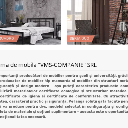
 QUADRO
SERIA DUO
a firma de mobila "VMS-COMPANIE" SRL
rtanți producători de mobilier pentru școli și universități, grădini
oducator de mobilier tip mansarda si mobilier din structuri meta
 siguranță și design modern - așa puteți caracteriza produsele com
ilizării materialelor certificate ecologice și structurilor metalice
rtificate de igiena si certificate de conformitate. Cu atractivit
tea, caracterul practic și siguranța. Pe langa solutii gata facute pent
 va produce pentru dvs. modelul selectat în configurația și config
aleta de materiale și opțiuni suplimentare - aceasta este o oportunita
uncționalitatea necesară.