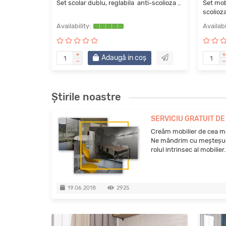
Set scolar dublu, reglabila anti-scolioza ..
Set mobi
scolioza
Adaugă in coş
Știrile noastre
SERVICIU GRATUIT D
Creăm mobilier de cea mai
Ne mândrim cu meșteșug
rolul intrinsec al mobilier.
19.06.2018
2925