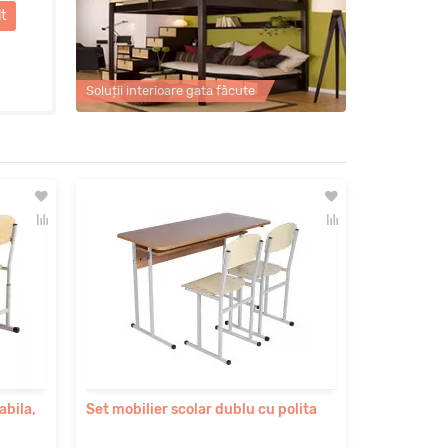
Mai mult
Soluții interioare gata făcute
abila,
Set mobilier scolar dublu cu polita
Set scolar