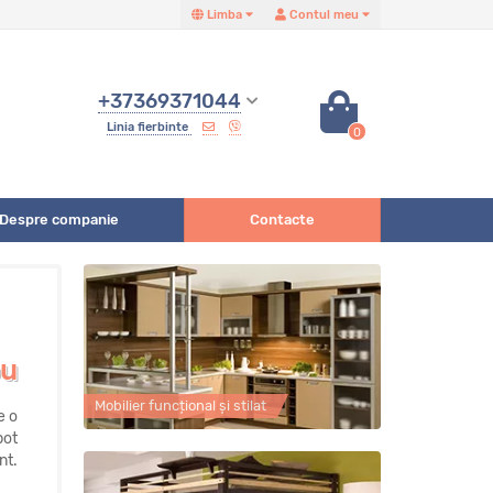
Limba
Contul meu
+37369371044
Linia fierbinte
0
Despre companie
Contacte
il LOFT!
e incapere, mii
Mobilier funcțional și stilat
3D.Portofoliul
 apartamente,
 cele mai mici
talii de decor!