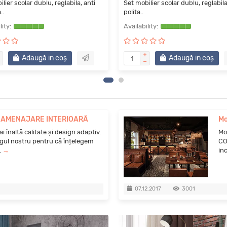
lier scolar dublu, reglabila, anti
Set mobilier scolar dublu, reglabila
..
polita..
Adaugă in coş
Adaugă in coş
E AMENAJARE INTERIOARĂ
Mo
 înaltă calitate și design adaptiv.
Mob
ul nostru pentru că înțelegem
CO
.
→
in
07.12.2017
3001