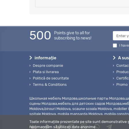
500
Points give to all for
subscribing to news!
I hav
informație
A sus
Despre companie
Contact
Plata si livrarea
Producă
Politică de securitate
Certifi
Terms & Conditions
Promo
Школьная мебель Молдова,школьные парты Молдова,шк
сцены Молдова,мебель для детских садов Молдова,мебе
Moldova,birouri Moldova, scaune scoala Moldova, mobilier 
spitale Moldova, mobila mansarda Moldova, mobila constru
Toate informațiile prezentate pe site sunt demonstrative ș
recomandăm să utilizați date anonime.