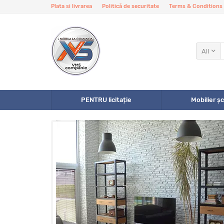
Plata si livrarea
Politică de securitate
Terms & Conditions
All
PENTRU licitație
Mobilier șc