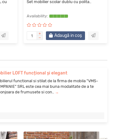
, cu
Set mobilier scolar dublu cu polita..
Set scolar d
Adaugă in coş
bilier LOFT funcțional și elegant
ilierul functional si stilat de la firma de mobila "VMS-
MPANIE" SRL este cea mai buna modalitate de a te
conjoara de frumusete si con..
→