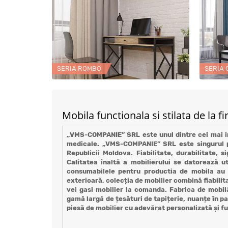
SERIA ROMBO
SERIA
Mobila functionala si stilata de l
„VMS-COMPANIE” SRL este unul dintre cei mai impo
medicale. „VMS-COMPANIE” SRL este singurul pr
Republicii Moldova. Fiabilitate, durabilitate,
Calitatea înaltă a mobilierului se datorează ut
consumabilele pentru productia de mobila au ce
exterioară, colecția de mobilier combină fiabilita
vei gasi mobilier la comanda. Fabrica de mobilă
gamă largă de țesături de tapițerie, nuanțe în p
piesă de mobilier cu adevărat personalizată și f