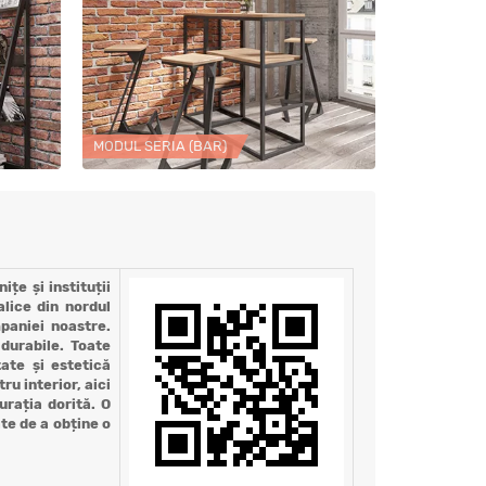
MODUL SERIA (BAR)
țe și instituții
lice din nordul
paniei noastre.
 durabile. Toate
ate și estetică
ru interior, aici
urația dorită. O
te de a obține o