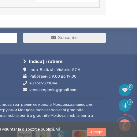
Subscribe
Indicații rutiere
mun. Balti, str. Victoriei 57 A
Работаем с 9:00 до 19:00
+37369371044
0
vmscompanie@gmail.com
0
лдова,театральные кресла Молдова,занавес для
кции Молдова,mobilier scolar si gradinita
cena,mobila pentru gradinite Moldova, mobila pentru
voluntar la dispoziție publică. Vă
Accept